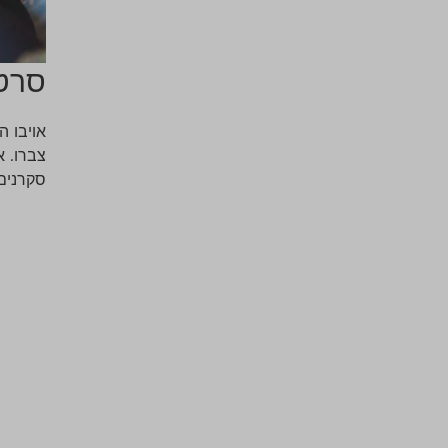
סרטו
אויבו 
צברו. 
סקרנים 