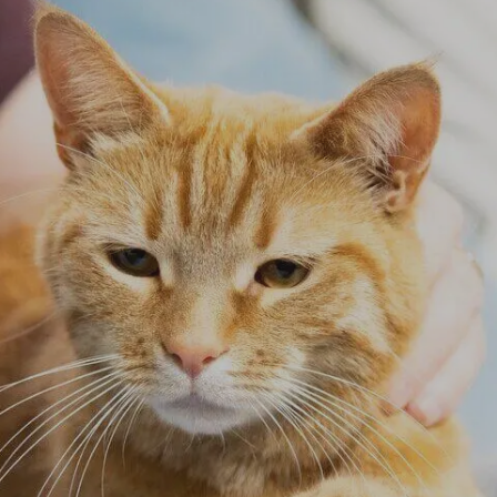
דנטלייף לחתול
לרשימת המותגים המלאה
פרו פלאן מזון ייעודי לחתולים
הכירו את כל מותגי האוכל
לחתולים