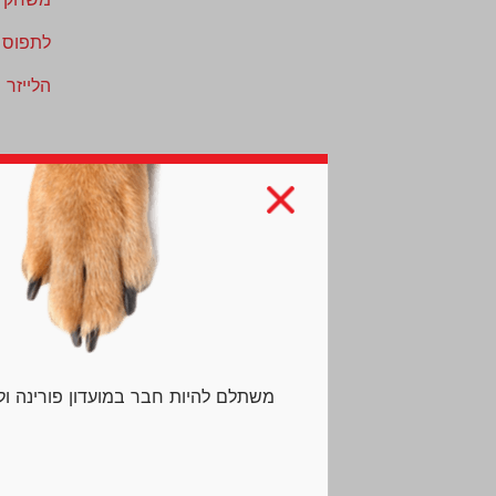
לתפוס 
הלייזר 
האם 
המטרה 
לספק את
אנו יו
שלהם ב
הם בעצ
אינם מ
משתלם להיות חבר במועדון פורינה ו
מה שעוד
מתמשכת
אלא הת