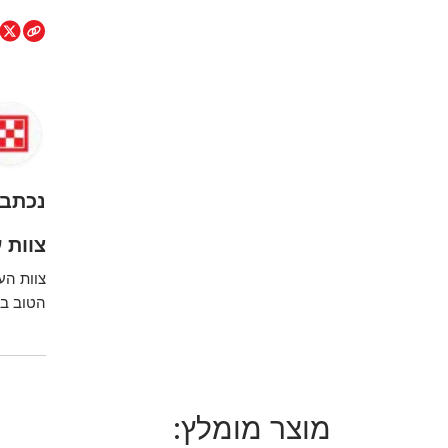
נכתב 
צוות ע
צוות הע
הטוב בי
מוצר מומלץ: