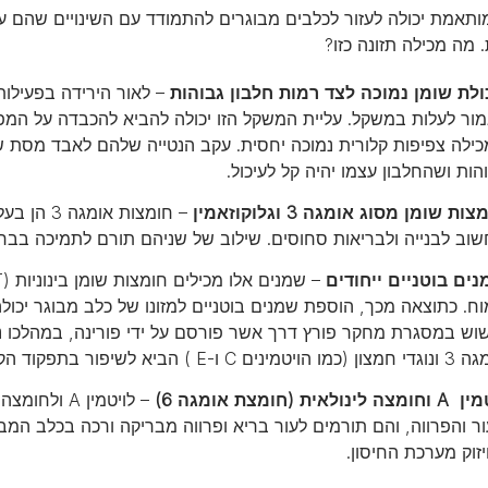
ותאמת יכולה לעזור לכלבים מבוגרים להתמודד עם השינויים שהם עו
 מה מכילה תזונה כזו?
לת שומן נמוכה לצד רמות חלבון גבוהות
– לאור הירידה בפעילות
ור לעלות במשקל. עליית המשקל הזו יכולה להביא להכבדה על המפרק
ילה צפיפות קלורית נמוכה יחסית. עקב הנטייה שלהם לאבד מסת שר
הות ושהחלבון עצמו יהיה קל לעיכול.
ות שומן מסוג אומגה 3 וגלוקוזאמין
– חומצות 
וב לבנייה ולבריאות סחוסים. שילוב של שניהם תורם לתמיכה בברי
ים בוטניים ייחודים
ח. כתוצאה מכך, הוספת שמנים בוטניים למזונו של כלב מבוגר יכולה 
וש במסגרת מחקר פורץ דרך אשר פורסם על ידי פורינה, במהלכו נמצא
C ו-E ) הביא לשיפור בתפקוד הקוגניטיבי בכלבים בתוך 30 ימים בלבד.
צה לינולאית (חומצת אומגה 6)
– לויטמין A
זוק מערכת החיסון.