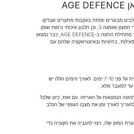
AG
לכלבים מבוגרים ופותח בעקבות מחקרים שבדקו
רכיבים התורמים לתמיכה בשלבי החיים המתקדמים. המזון מכיל MCT, נוגדי חמצון ואומגה 3, וכן חלבון איכותי ורמות שומן
המותאמים במיוחד לדרישות התזונתיות של הכלב המבוגר. תוך חודש בלבד מתחילת ההזנה ב-AGE DEFENCE, כבר נמצאו
פעילות, בחיוניות ובאינטראקציה שלהם עם
כמו בכל החלפת מזון, את המעבר למזון החדש יש לבצע בצורה הדרגתית על פני 7-10 ימים. לאורך הימים הללו יש
 עד למעבר מלא.
זנה הנמצאות על האריזה. עם זאת, כיוון שלכל
להעריך לאורך זמן את מצבו הגופני של הכלב
ת המזון שלו, רצוי להגביה את הקערה כדי