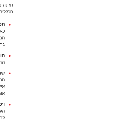
תזונה מ
הכללית.
תכו
כאמ
המכ
גבו
חומצ
החש
שמנ
המו
איש
אומגה 3 ונוגדי חמצון (כמו הויטמינים 
ויטמין A וחומ
לחי