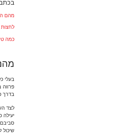
בכתבה
מהם השי
לחצות כל
כמה טי
מהם 
בעלי כל
פרווה ב
בדרך כ
לצד השי
יעילה 
סביבם ע
שיכול ל