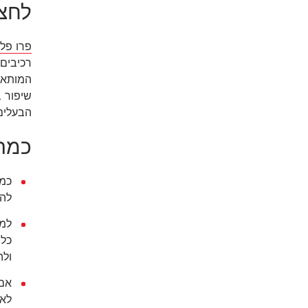
לחצות
פרו פלאן EFENCE
שיפור ב
הבעלים
כמה 
להע
למנ
כלב
ולה
אם 
לאפ