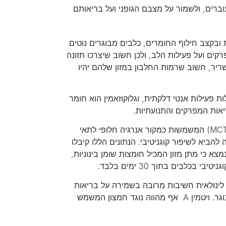
ברים, ולשמור על מצבם הגופני ועל בריאותם
 ובקצב חילוף החומרים, כלבים מבוגרים נוטים
ים ועל פעילות הלב, ולכן חשוב שיצרכו תזונה
יר, חשוב שרמות החלבון במזון שלהם יהיו
אומגה 3 הן בעלות פעילות אנטי דלקתית, וגלוקוזאמין הוא חומר
אות המפרקים והתנועתיות.
– שמנים אלו מכילים חומצות שומן בינוניות (MCT) המשמשות כמקור אנרגיה חלופי לתאי
להביא לשיפור קוגניטיבי. הנתונים הללו קיבלו
 כי מתן מזון המכיל חומצות שומן בינוניות,
 ולחומצה לינולאית חשיבות מרובה בשמירה על בריאות
העור והפרווה, והם תורמים לעור בריא ופרווה מבריקה ורכה בכלב המבוגר. ויטמין A אף מהווה נוגד חמצון המשמש