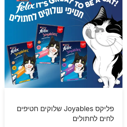
פליקס Joyables שלוקים חטיפים
לחים לחתולים
הכירו דרך מהנה לפנק את החתול שלכם! חטיפי
FELIX Joyables הם חטיפי שלוקים קרמיים שיוצרים
רגעי קרבה ארוכים יותר עם החתול שלכם. עם טעם
שלא ניתן לעמוד בפניו ומרקם קרמי מושלם, גורם
לחתול שלכם להישאר לידכם יותר זמן.
גלו עוד
פורינה כאן בשבילך ועבור חיות
המחמד שלך