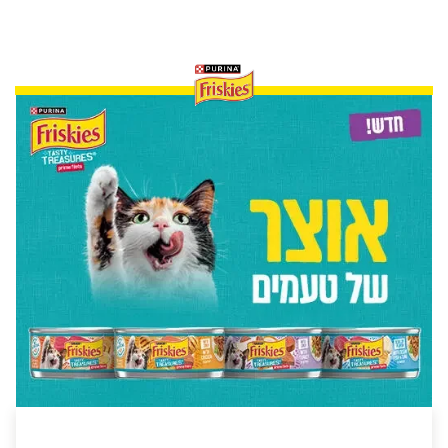
Friskies
פריסקיז טייסטי טר'זרס - אוצר של
טעמים!
100% תזונה מלאה ומאוזנת לחתולים בוגרים
חלבון באיכות גבוהה - מסייע בחיזוק השרירים
מכיל טאורין - מסייע לבריאות העיניים
ללא צבעי מאכל מלאכותיים או חומרים משמרים
גלו עוד