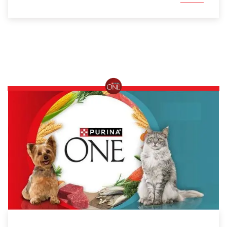
פורינה ONE לכלב
פורינה ONE תוצאות תוך 3
שבועות
סדרת מוצרי פורינה ONE מספקת מענה תזונתי בריא,
טעים ומתקדם לחיות המחמד שלכם. עם ניסיון
ומומחיות רבה, אנחנו יכולים להבטיח לכם, שהחבר
הכי טוב שלכם מקבל מזון איכותי ומותאם לצרכיו עם
תוצאות שאפשר לראות: עליה ברמת האנרגיה,
מערכת עיכול בריאה יותר, פרווה מבריקה וברק
בעיניים.
גלה עוד