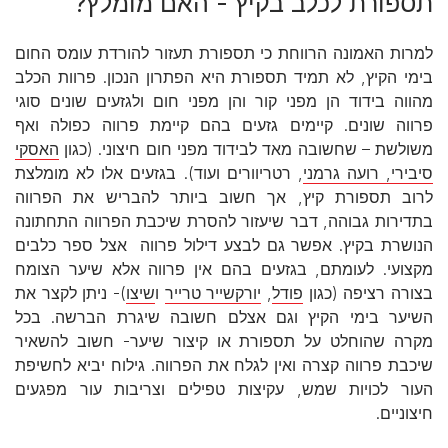
תספורת לכלב בקיץ - האם מומלץ?
למרות האמונה הרווחת כי תספורת תעזור להורדת עומס החום
בימי הקיץ, לא תמיד תספורת היא הפתרון הנכון. פרוות הכלב
מהווה בידוד הן מפני קור והן מפני חום ולגזעים שונים סוגי
פרווה שונים. קיימים גזעים בהם קיימת פרווה כפולה ואף
משולשת – שחשובה מאד לבידוד מפני חום חיצוני. (כגון
האסקי
סיבירי
, רועה גרמני
, רטריוורים ועוד). בגזעים אלו לא מומלצת
לרוב תספורת קיץ, אך חשוב ביותר להבריש את הפרווה
בתדירות גבוהה, דבר שיעזור להסרת שיכבת הפרווה התחתונה
הנושרת בקיץ. אפשר גם לבצע דילול פרווה אצל ספר כלבים
מקצועי. לעומתם, בגזעים בהם אין פרווה אלא שיער הצומח
בצורה רציפה (כגון
פודל
,
יורקשייר טרייר
ו
שיצו
)- ניתן לקצר את
השיער בימי הקיץ וגם אצלם חשובה שיגרת הברשה. בכל
מקרה שהוחלט על תספורת או קיצור שיער- חשוב להשאיר
שיכבת פרווה קצרה ואין לגלח את הפרווה. גילוח יביא לחשיפת
העור לכויות שמש, עקיצות טפילים וצריבות עור מפגעים
חיצוניים.