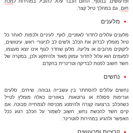
ופרעושים. בנוסף, החום הכבד עלול להוביל במהירות ל
מכת
חום
, גם במהלך טיול קצר.
מלענים
מלענים עלולים לחדור לאוזניים, לאף, לעיניים ולכפות. לאחר כל
טיול מומלץ לבדוק את הכלב ולשים לב לניעורי ראש, עיטושים,
ליקוקים מרובים או צליעה. מלען שחדר לגוף אינו יוצא מעצמו,
לפעמים הוא עלול לחדור עמוק מאוד ולהיתקע ולכן, במקרה של
חשד חשוב לפנות לבדיקה וטרינרית בהקדם.
נחשים
נחשים עלולים להסתתר בין עשבייה גבוהה, שיחים, סלעים
וערימות פסולת או גרוטאות. באזורים כאלה מומלץ לטייל
כשהכלב ברצועה קצרה ולהימנע מכניסה לצמחייה סבוכה. אם
קיים חשד להכשת נחש, חשוב לשמור על הכלב רגוע ככל
האפשר ולהגיע במהירות לווטרינר.
קרציות ופרעושים