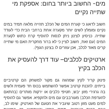
מים- החשוב ביותר בחום: אספקת מי
שתייה נקיים
חשוב לדאוג כי קערת המים של הכלב תהייה מלאה תמיד במים
נקיים ומומלץ לשים יותר מקערה אחת ברחבי הבית כדי לעודד
שתייה. כניסיון לצינון ניתן לנסות להוסיף קרח כתוש לקערת
המים (עם זאת, חשוב לציין כי לא ברור מחקרית האם מי שתייה
קרים מאוד לכלב, אכן עוזרים לו בצינון הגוף).
ארטיקים לכלבים– עוד דרך להעסיק את
הכלב בקיץ
פינוק קריר לקיץ שמהווה גם מקור למשחק הם קרטיביים
בייתים. להכנת קרטיב אפשר להשתמש בכוס חד פעמית ולשים
בה גרגירי מזון יבש, חטיפי כלבים או ירקות מותרים (בהתאם
להעדפת הכלב) מעורבבים עם מים ולהקפיא. אפשר גם להוסיף
למים מעט מזון רטוב שיגביר את הטעם של הארטיק. שימו לב,