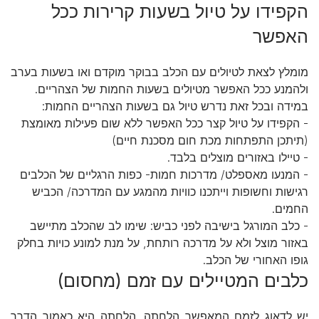
הקפידו על טיול בשעות קרירות ככל
האפשר
מומלץ לצאת לטיולים עם הכלב בבוקר מוקדם ואו בשעות בערב
ולהמנע ככל האפשר מטיולים בשעות החמות של הצהריים.
במידה ובכל זאת נדרש טיול גם בשעות הצהריים החמות:
- הקפידו על טיול קצר ככל האפשר ללא שום פעילות מאומצת
(תיתכן התפתחות מכת חום מסכנת חיים)
- טיילו באזורים מוצלים בלבד.
- המנעו מאספלט/ מדרכות חמות- כפות הרגליים של הכלבים
רגישות וחשופות וייתכנו כוויות מהמגע עם המדרכה/ הכביש
החמים.
- כלב המורגל בישיבה לפני כביש: שימו לב שהכלב מתיישב
באזור מוצל ולא על מדרכה רותחת, על מנת למונע כויות בחלק
גופו האחורי של הכלב.
כלבים המטיילים עם זמם (מחסום)
יש לדאוג לזמם המאפשר הלחתה. הלחתה היא כאמור הדרך