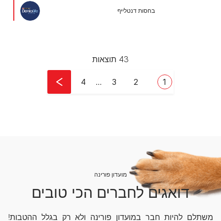
בחסות דנטלייף
43 תוצאות
Pagination
עמוד
Current page
עמוד
Last page
4
…
3
2
1
מועדון פורינה
דואגים לחברים הכי טובים
משתלם להיות חבר במועדון פורינה ולא רק בגלל ההטבות!