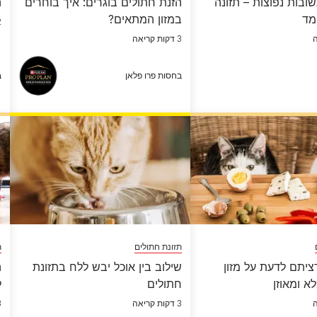
ובות נפוצות – תזונה
הזנת חתולים בוגרים: איך בוחרים
ה
מד
במזון המתאים?
2 דק
3 דקות קריאה
בחסות פרו פלאן
ב
תזונת חתולים
ת
יתם לדעת על מזון
שילוב בין אוכל יבש ללח בתזונת
ה
א ומאוזן
חתולים
ל
3 דקות קריאה
3 דק