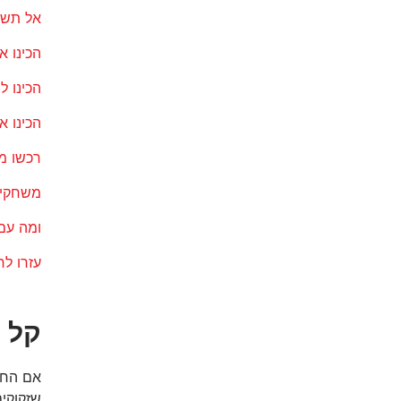
אל תשכ
הכינו א
הכינו ל
הכינו א
רכשו מז
משחקים
ומה עם
עזרו ל
קל 
אם החל
שזקוקים