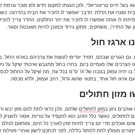
א בעל חיים טריטוריאלי, ולכן הגעתו למקום חדש ולא מוכר גורמת ל
ית וסגרו את הדלת. הדבר יאפשר לו להכיר את הבית בהדרגה. כשת
יתחו לו אותה ואפשרו לו להכיר את יתר החלקים. החדר צריך להכיל א
של החדר), משחקים, מתקן גירוד וכמובן להיות מאובטח וסגור.
ו ארגז חול
 גם הגורים שבהם, תמיד יעדיפו לעשות את צרכיהם בארגז החול. מ
 הצרכים שלו פעמיים ביום. בחרו בחול מתגבש ואיכותי שיקל על ניקו
ושהחול בו יהיה עמוק בגובה של 14 ס"מ בכל עת, מה ש
ם ארגז חול אחד, בתנאי שהוא גדול, רחב ועמוק, וללא מכסה.
 מזון חתולים
אוהבים גיוון ב
מזון לחתולים
שלהם, ולכן כדאי לתת להם מזון יבש ורטו
לחתולים, כאשר כלל הזהב הוא להקפיד על טריות. אסור להעניק לחת
ם אוכלים מדי יום צריך להיות זמין לאורך כל היום, ומותאם לגילם 
מורים מומלץ לתת לחתול בלילה, לפני לכתכם לישון ואחרי פעילות 