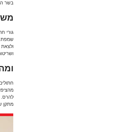
בשר ה"
משח
גורי חת
שמפתחי
ולצאת מ
ושריטות
ומה
חתולים 
מהציפור
להרס. מ
מתקן שט