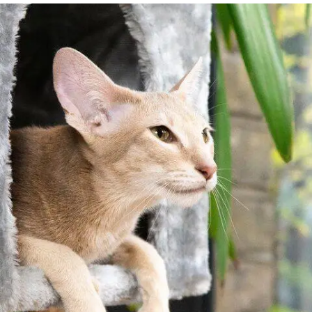
דנטלייף לחתול
לרשימת המותגים המלאה
פרו פלאן מזון ייעודי לחתולים
הכירו את כל מותגי האוכל
לחתולים