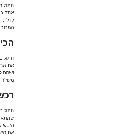
חתול הו
אחד בב
לדלת, פ
המרוחק 
הכינ
חתולים,
את ארגז
מעולה ע
רכשו
חתולים 
שמתאים 
היבש שה
את השי