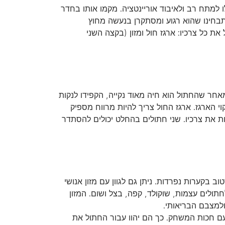
ו למתח רב ולאיבוד אוריינטציה. מקמו אותו בחדר
בחינו שהוא רגוע ומסתקרן בנעשה מחוץ
ת כל צרכיו: ארגז חול ומזון (בקצה השני
אחר שהחתול הוא חיה מאוד נקייה, הקפידו לנקות
י הארגז. ארגז החול צריך להיות מרווח מספיק
יקל על החתול לכסות את צרכיו. שני חתולים בהחלט יכולים להסתדר
ב בקערות נפרדות. ניתן גם לגוון עם מזון אנושי
ולים עצמות, שוקולד, קפה, בצל ושום. המזון
ולמצבם הבריאותי.
עם חכות המשחק. כך הם יהוו עבור החתול את