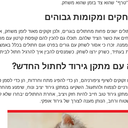
טרף" שהוא צד בזמן שהוא משחק.
קים ומקומות גבוהים
ולים ישנים פחות מחתולים בוגרים, ולכן זקוקים מאוד לזמן משחק, א
ם את כושר הציד שלהם. תוכלו גם להכין להם קופסת קרטון עם מספ
מנה. זכרו כי אסור לשחק עם גורים בפרט ועם חתולים בכלל באמצע
 בעתיד, כשרק ירצו לשחק. כשמנסים להבין איך להרגיל חתול לבית 
 עם מתקן גירוד לחתול החדש?
זקוקים לשיוף ציפורניהם, הן כדי להפיג מתח וחרדות, הן כדי לסמן טר
ניים לצמוח ולהתעגל. השקיעו במתקן גירוד יציב ונוח, שימנע מהחתו
תקן גירוד טוב חייב להיות חזק ויציב, אחרת החתולים יבחרו שלא 
וח ורחב, הנותן מענה לצורך של גירוד אופקי.