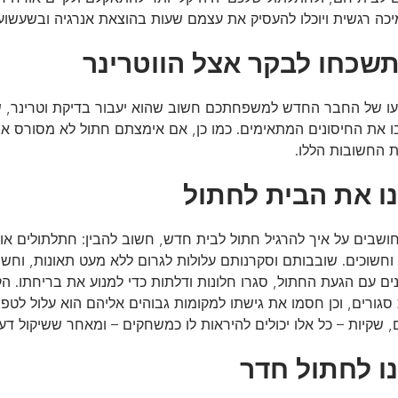
יכה רגשית ויוכלו להעסיק את עצמם שעות בהוצאת אנרגיה ובשעשועי
תשכחו לבקר אצל הווטרינר
עו של החבר החדש למשפחתכם חשוב שהוא יעבור בדיקת וטרינר, שיב
בו את החיסונים המתאימים. כמו כן, אם אימצתם חתול לא מסורס או
ת החשובות הללו.
ו את הבית לחתול
ושבים על איך להרגיל חתול לבית חדש, חשוב להבין: חתלתולים או
 וחשוכים. שובבותם וסקרנותם עלולות לגרום ללא מעט תאונות, וחש
ם עם הגעת החתול, סגרו חלונות ודלתות כדי למנוע את בריחתו. הקפ
סגורים, וכן חסמו את גישתו למקומות גבוהים אליהם הוא עלול לט
 שקיות – כל אלו יכולים להיראות לו כמשחקים – ומאחר ששיקול דעת
ו לחתול חדר