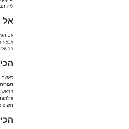
לזה תמ
אל 
עם הגי
ויבצע 
הפעולו
הכינ
כאשר ח
סגורים
הראשוני
ודלתות 
חשופים,
הכינ