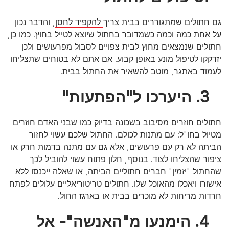
גם חתולים שמתגוררים בבית צריך
להקפיד לחסן
, והדבר נכון
על אחת כמה וכמה כשמדובר בחתול שיוצא לטייל בחוץ. כמו כן,
חתולים שנמצאים מחוץ לבית צפויים לסבול מפרעושים ולכן
יזדקקו לטיפול מונע באופן קבוע. אם אתם לא בטוחים שתצליחו
לעמוד באתגר, מוטב להשאיר את החתול בבית.
3. היערכו ל"הפתעות"
חתולים חוזרים מסיבוב בשכונה בדיוק כמו שבני האדם חוזרים
מטיול בחו"ל: עם מתנות לכולם. החתול שלכם עשוי לחזור
הביתה לא רק עם פרעושים, אלא גם עם מתנה בדמות חרק או
ציפור שהצליחו לצוד. בנוסף, חלון פתוח עשוי להוביל לכך
שהחתול "יזמין" חברים חתוליים הביתה, או שאלה ייכנסו ללא
אישורו ויאכלו מהאוכל שלו. חתולים טריטוריאליים עלולים לפתח
חרדות מריחות לא מוכרים בבית או בארגז החול.
4. הימנעו מ"האנשה"- אל