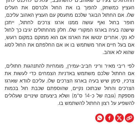
חתלתולים צעירים שאוהבים להשתובב, עלולים להיכנס לתוך
העציץ כמשחק, להפוך בו את החול ולכרסם את העלים
שלו. אם החתול הבוגר שלכם מתעסק עם העציץ האהוב עליכם,
חופר בחול ואף עושה ממנו ארגז צרכים לחתול, ייתכן
שישנה בעיה בארגז המקורי שלו. חלק מהחתולים יגיבו כך לחול
לא נקי. אחרים ינטשו את הארגז אם הוא ממוקם במקום רועש,
אם בעל חיים אחר משתמש בו או אם החלפתם את החול לסוג
שהוא לא אוהב.
לפי ריבי מאיר וריני חביב-עמירן, מומחיות להתנהגות חתולים,
אם החתול שלכם משתמש באדניות הצמחים כדי לעשות את
צרכיו, סימן שיש בעיה בארגז הצרכים שלו. עליכם לוודא שארגז
הצרכים והחול שבתוכו נקיים, שהוספתם שכבת חול בכמות
מספקת (גובה של כ-14 ס"מ) ושלא ביצעתם שינויים שעלולים
להשפיע על רצון החתול להשתמש בו.