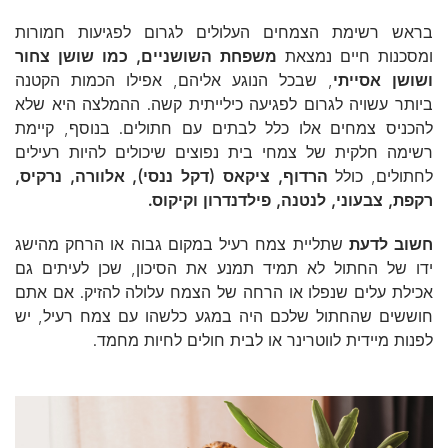
בראש רשימת הצמחים העלולים לגרום לפגיעות חמורות
ומסכנות חיים נמצאת
משפחת השושניים, כמו שושן צחור
ושושן אסייתי
, שבכל הנוגע אליהם, אפילו הכמות הקטנה
ביותר עשויה לגרום לפגיעה כילייתית קשה. ההמלצה היא שלא
להכניס צמחים אלו כלל לבתים עם חתולים. בנוסף, קיימת
רשימה חלקית של צמחי בית נפוצים שיכולים להיות רעילים
לחתולים, כולל
הרדוף, ציקאס (דקל ננסי), אלוורה, נרקיס,
רקפת, צבעוני, לנטנה, פילדנדרון וקיקוס.
חשוב לדעת
שתליית צמח רעיל במקום גבוה או הרחק מהישג
ידו של החתול לא תמיד תמנע את הסיכון, שכן לעיתים גם
אכילת עלים שנפלו או הרחה של הצמח עלולה להזיק. אם אתם
חוששים שהחתול שלכם היה במגע כלשהו עם צמח רעיל, יש
לפנות מיידית לווטרינר או לבית חולים לחיות מחמד.