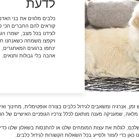
לדעת
דנטלייף לחתול
לרשימת המותגים המלאה
פרו פלאן מזון ייעודי לחתולים
כלבים מלווים את בני האדם
הכירו את כל מותגי האוכל
קוראים להם החברים הכי טו
לחתולים
לצידנו בכל מצב, ישמרו ויגנ
ויקפצו משמחה כשאנחנו חוז
ינחמו ברגעים המאתגרים, ישח
אהבה בלי גבולות ותנאים.
זמן, אנרגיה ומשאבים לגידול כלבים בצורה אופטימלית, מחינוך ואילו
ת מלאה, שמעניקה מענה מותאם לכלל צרכיו הגופניים האישיים של הכ
שלכם, לגלות את עצות המומחים שלנו או להתנסות בשאלון שלנו כדי
אן כדי לעזור ולסייע בכל השאלות הקשורות לגידול כלבים.