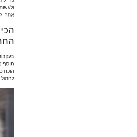
ולעשות
אחר, ל
החת
בעקבות
תוסף מ
לחתול ל