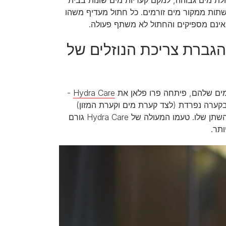
שתות ממקור מים זורמים. כל חתול מעדיף משהו
אינם מספיקים והחתול לא משתף פעולה.
תרון חדשני להגברת צריכת הנוזלים של
מים שלהם, פיתחה פרו פלאן את
Hydra Care
-
בקערה נפרדת (לצד קערת מים וקערת המזון)
הוכח כמשפר את צריכת הנוזלים של החתול בכ-28% בממוצע ומדולל את השתן שלו. טעמו המעולה של Hydra Care גורם
תר.