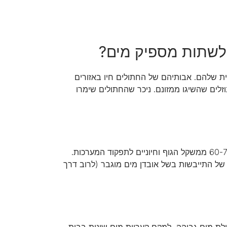
 לשתות מספיק מים?
ת שלהם. אבותיהם של החתולים חיו באזורים
זלים שהשיגו ממזונם. ניכר שהחתולים שימרו
ידוע ששתיית מים חיונית לבריאות שלנו ושל חיות המחמד. מים מהווים 60-70% ממשקל הגוף וחיוניים לתפקוד המערכות.
 של התייבשות בשל אובדן מים מוגבר (לרוב דרך
לת מים גבוהה, למקם קעריות מים שונות בבית