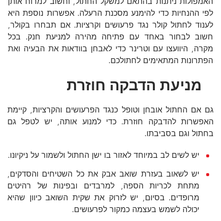
האמפולות ניתנות בהתאם למשקל החתול, וחשוב למרוח אותן
לפי ההנחיות כדי להימנע מסכנת הרעלה. אפשרות נוספת היא
לענוד לחתול קולר נגד פרעושים וקרציות. אם תבחרו בקולר,
חשוב לבחור באחד עם פתיחה מהירה למניעת חנק. בכל
מקרה, היוועצו עם וטרינר כדי לאבחן בוודאות את הבעיה ואת
הפתרונות המתאימים לחתולכם.
מניעת הדבקה חוזרת
גם אם החתול אובחן וטופל כנגד הפרעושים והקרציות, קיימת
האפשרות להדבקה חוזרת. כדי למנוע אותה, יש לטפל גם
בחתול וגם בסביבתו.
יש לשים לב במיוחד לאזור בו ישן החתול ולשמור על ניקיונו.
יש לשאוב בעזרת שואב אבק את כל השטיחים והסדקים,
מתחת לכריות הספה, למרבדים ובפינות של רהיטים
מרופדים. בסיום, יש לזרוק את שקית השואב כיוון שהיא
יכולה לשמש בעצמה כמקור לפרעושים.