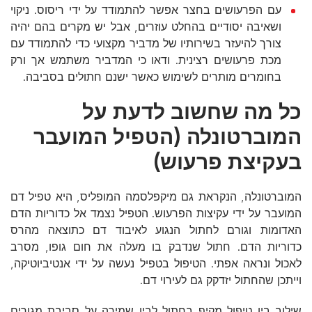
עם הפרעושים בחצר אפשר להתמודד על ידי ריסוס. ניקוי
ושאיבה יסודיים בהחלט עוזרים, אבל יש מקרים בהם יהיה
צורך להיעזר בשירותיו של מדביר מקצועי כדי להתמודד עם
מכת פרעושים רצינית. ודאו כי המדביר משתמש אך ורק
בחומרים מותרים לשימוש כאשר ישנם חתולים בסביבה.
כל מה שחשוב לדעת על
המוברטונלה (הטפיל המועבר
בעקיצת פרעוש)
המוברטונלה, הנקראת גם מיקפלסמה המופליס, היא טפיל דם
המועבר על ידי עקיצות הפרעוש. הטפיל נצמד אל כדוריות הדם
האדומות וגורם לחתול הנגוע לאיבוד דם כתוצאה מהרס
כדוריות הדם. חתול שנדבק בו מעלה את חום גופו, מסרב
לאכול ונראה אפתי. הטיפול בטפיל נעשה על ידי אנטיביוטיקה,
וייתכן שהחתול יזדקק גם לעירוי דם.
שילוב בין טיפול מקיף בחתול לבין שמירה על סביבת מגורים