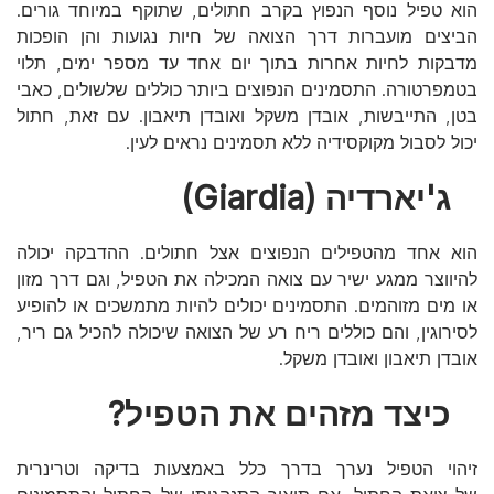
הוא טפיל נוסף הנפוץ בקרב חתולים, שתוקף במיוחד גורים.
הביצים מועברות דרך הצואה של חיות נגועות והן הופכות
מדבקות לחיות אחרות בתוך יום אחד עד מספר ימים, תלוי
בטמפרטורה. התסמינים הנפוצים ביותר כוללים שלשולים, כאבי
בטן, התייבשות, אובדן משקל ואובדן תיאבון. עם זאת, חתול
יכול לסבול מקוקסידיה ללא תסמינים נראים לעין.
ג'יארדיה (Giardia)
הוא אחד מהטפילים הנפוצים אצל חתולים. ההדבקה יכולה
להיווצר ממגע ישיר עם צואה המכילה את הטפיל, וגם דרך מזון
או מים מזוהמים. התסמינים יכולים להיות מתמשכים או להופיע
לסירוגין, והם כוללים ריח רע של הצואה שיכולה להכיל גם ריר,
אובדן תיאבון ואובדן משקל.
כיצד מזהים את הטפיל?
זיהוי הטפיל נערך בדרך כלל באמצעות בדיקה וטרינרית