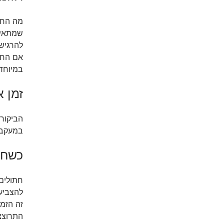
מה החתו
שמתאימה
להרגיש 
אם החתו
במיוחד
זמן 
הביקור
במעקב ק
כשחת
חתולים
להצביע 
זה הזמן
התרוצצו