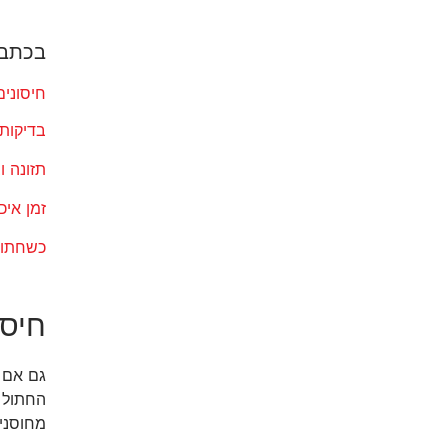
בכתבה
חיסונים
בדיקות
תזונה ו
זמן אי
כשחתול
חיסו
גם אם 
החתול א
מחוסני