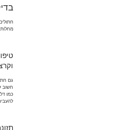
בדיק
חתולים 
מחלות 
טיפו
וקרצ
גם חתול
חשוב ל
כמו דלק
להעביר
תזונה