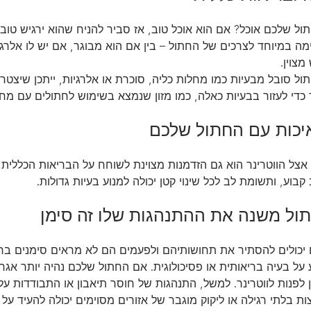
ל שלכם אוכל? אם הוא אוכל טוב, אז סביר להניח שהוא ירגיש טוב וי
 במיוחד לצרכים של החתול – בין אם הוא מבוגר, אם יש לו אלרגיו
מצוין.
ל סובל מבעיות כמו מחלות כליה, סוכרת או אלרגיות, ייתכן שיצטרך 
 כדי לעזור בבעיות כאלה, כמו מזון שנמצא בשימוש לחתולים עם מח
איכות עם החתול שלכם
 אצל הווטרינר הוא גם הזדמנות מצוינת לשוחח על הבריאות הכללית
בוע, ותשומת לב לכל שינוי קטן יכולה למנוע בעיות גדולות.
ול משנה את ההתנהגות שלו זה סימן
 יכולים להסתיר את תחושותיהם ולפעמים הם לא מראים סימנים ברור
על בעיה בריאותית או פסיכולוגית. אם החתול שלכם נהיה יותר אגרס
 לפנות לווטרינר. למשל, התנהגות של חוסר תיאבון או התבודדות על
ת בלתי רגילה או ליקוק מוגבר של אזורים מסוימים יכולה להעיד על 