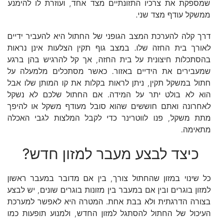
שמספקת את צרכיו התזונתיים מצד אחד, ועוזרת לו להימנע
ממשקל עודף מצד שני.
דרך קלה להערכת המצב הגופני של החתול היא להעביר ידיים
לאורך בית החזה שלו. במצב גוף תקין הצלעות אינן נראות
בהסתכלות חיצונית על בית החזה, אך קל להרגיש בהן ברגע
שמעבירים את הידיים באזור. כאשר מסתכלים מלמעלה על
חתול במשקל תקין, ניתן לראות בקלות את קו המותן שלו אבל
הוא לא בולט יתר על המידה. אם החתול שלכם לא נשקל
לאחרונה ואתם חוששים שהוא סובל מעודף משקל או להיפך
מתת משקל, פנו לווטרינר כדי לקבל המלצות לגבי האכלה
מתאימה.
כיצד לבצע מעבר למזון חדש?
כל שינוי במזון שהחתול צורך, בין אם מדובר במעבר ראשון
למזון בוגרים ובין אם במעבר בין מזונות בוגרים שונים, יש לבצע
בצורה הדרגתית ולא בבת אחת. המטרה היא לאפשר למערכת
העיכול של החתול להסתגל למזון החדש, ולמנוע תופעות כמו