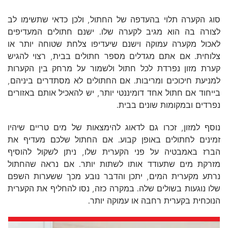
סוג הקערה תלוי בהעדפה של החתול, ולכן כדאי שתשימו לב
לצורה בה הוא מגיב לקערה שלו. ישנם חתולים המעדיפים
לאכול מקערה עמוקה וישנם שיעדיפו צלחת שטוחה יותר או
צלוחית. אם אתם מגדלים מספר חתולים בבית, רצוי להגיש
קערת מזון נפרדת לכל חתול ולשמור על מרחק בין הקערות
למניעת חיכוכים ומריבות. אם החתולים לא מסתדרים ביניהם,
בייחוד אם חתול אחד דומיננטי יותר, יש להאכיל אותם באזורים
נפרדים ובמקומות שונים בבית.
נוסף למזון, זכרו גם לדאוג להימצאות של מים טריים שיהיו
זמינים לחתולים באופן קבוע. אם החתול שלכם מעדיף את
הברז באמבטיה על פני הקערית שלו, ניתן לשקול להוסיף
מזרקת מים שתעודד אותו לשתות יותר. אם נראה שהחתול
נרתע מקערית המים, יתכן והדבר נובע מכך ששערות השפם
שלו נוגעות בשולים שלה. במקרה כזה, נסו להחליף את הקערית
הנוכחית בקערית רחבה או עמוקה יותר.