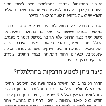
הטיפול בחתלתול שנדבק בחתלתלת חייב להיות מהיר
ואינטנסיבי, לכן בכל עדות לסימנים כפי שתוארו מעלה, המעלים
חשד- יש לגשת בדחיפות לוטרינר לצורך בדיקה.
הטיפול בחתול נגוע בחתלתלת הינו טיפול אינטנסיבי הכרוך
באישפוז במרכז אישפוז. כיוון שמדובר במחלה ויראלית אין
טיפול ישיר כנגד הוירוס אלא מדובר בטיפול תומך אינטנסיבי
הכולל מתן נוזלים, נוגדי הקאות, מגיני מערכת עיכול
ואנטיביוטיקה למניעת זהומים חיידקים משניים. למרות הטיפול
אינטנסיבי, לצערינו אחוזי התמותה בגורי חתולים צעירים
הנדבקים בנגיף גבוהים.
כיצד ניתן למנוע הדבקות בחתלתלת?
הדרך הטובה ביותר והיעילה ביותר הינה מתן חיסונים. החיסון
המרובע לחתולים מכיל את וירוס החתלתלת. החיסון הראשון
לחתלתולים מומלץ בגיל 6-8 שבועות , חיסון נוסף ניתן לאחר
חודש בגיל 10-12 שבועות . חיסון דחף ניתן בהמשך אחת
לשנה. יש להקפיד ולחסן גם חתולים שאינם יוצאים מהבית-