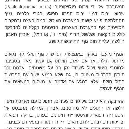
המעוברת על ידי וירוס פנלויקופניה (Panleukopenia Virus)
שהוא וירוס דמוי וירוס הפרוו הפוגע בגורי כלבים. נגיף
החתלתלת פוגע קשות במערכת העיכול ובמח העצם ובמקרים
מסויימים אף במערכת העצבים. הסימנים הקליניים להדבקה
כוללים הקאות ושלשול חריף (מימי ו / או דמי), אובדן תאבון,
חולשה, עליית חום גוף והתייבשות קשה.
הנגיף מועבר בעיקר באמצעות הפרשות גוף ונוזלי גוף נגועים
מחתול חולה. אך עם זאת, הוירוס גם עמיד מאד בסביבה
ולחומרי חיטוי ויכול לשרוד זמן רב על משטחים ואדמה וכך
תיתכן הדבקות משנית בו, גם שלא במגע ישיר עם הפרשות
חתול חולה, אלא במגע עם אדמה או משטח הנושאים את
הנגיף העמיד.
ההדבקה היא לרוב של גורים צעירים, חתולים עם מערכת חיסון
חלשה או חתולים לא מחוסנים. אבחון המחלה מתבסס על
היסטוריה רפואית והיסטוריית חיסונים בפרט, בדיקה רפואית
ובדיקות דם (בהם לרוב רואים ירידה חמורה בתאי דם לבנים) .
איבחון סופי ייתכן על ידי ביצוע בדיקת דם לנוכחות חומר גנטי