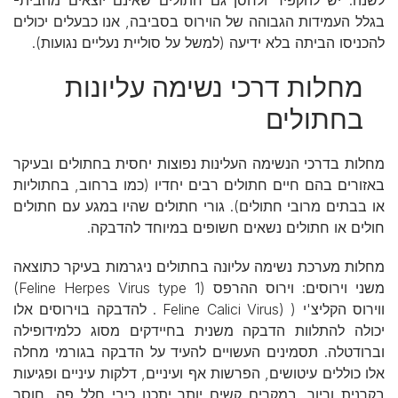
בגלל העמידות הגבוהה של הוירוס בסביבה, אנו כבעלים יכולים
להכניסו הביתה בלא ידיעה (למשל על סוליית נעליים נגועות).
מחלות דרכי נשימה עליונות
בחתולים
מחלות בדרכי הנשימה העלינות נפוצות יחסית בחתולים ובעיקר
באזורים בהם חיים חתולים רבים יחדיו (כמו ברחוב, בחתוליות
או בבתים מרובי חתולים). גורי חתולים שהיו במגע עם חתולים
חולים או חתולים נשאים חשופים במיוחד להדבקה.
מחלות מערכת נשימה עליונה בחתולים ניגרמות בעיקר כתוצאה
משני וירוסים: וירוס ההרפס (Feline Herpes Virus type 1)
ווירוס הקליצ'י ( (Feline Calici Virus . להדבקה בוירוסים אלו
יכולה להתלוות הדבקה משנית בחיידקים מסוג כלמידופילה
וברודטלה. תסמינים העשויים להעיד על הדבקה בגורמי מחלה
אלו כוללים עיטושים, הפרשות אף ועיניים, דלקות עיניים ופגיעות
בקרנית וריור. במקרים קשים יותר יתכנו כיבי חלל פה, חוסר