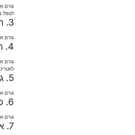
גורם א
לטפל בכ
3. הפרעות בשינה המלוות ביללות רמות
גורם אפ
4. ריחות רעים מהפה של החתול, הזלת ריר או קושי ללעוס
גורם אפ
לווטרינ
5. גידולים או גושים מתחת לעור החתול
גורם אפ
6. כאבים במפרקים או צליעה, במיוחד לאחר תנומה
גורם אפ
7. אובדן משקל אצל חתול מבוגר