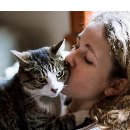
דנטלייף לחתול
לרשימת המותגים המלאה
פרו פלאן מזון ייעודי לחתולים
הכירו את כל מותגי האוכל
לחתולים