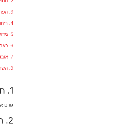
2. חתול היפר- אקטיבי הסובל מצמא, שלשול ואיבוד משקל
3. הפרעות בשינה המלוות ביללות רמות
4. ריחות רעים מהפה של החתול, הזלת ריר או קושי ללעוס
5. גידולים או גושים מתחת לעור החתול
6. כאבים במפרקים או צליעה, במיוחד לאחר תנומה
7. אובדן משקל אצל חתול מבוגר
8. השתנה מחוץ לארגז הצרכים
1. חתול מבוגר שותה הרבה וסובל מתכיפות במתן שתן
גורם אפ
2. חתול היפר- אקטיבי הסובל מצמא, שלשול ואיבוד משקל