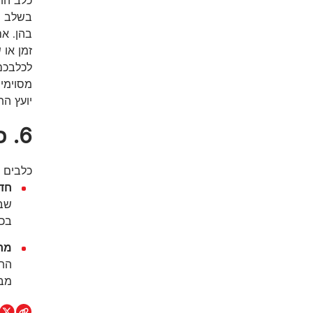
כלב הו
בשלב הר
בהן. אם
זמן או 
לכלבכם
מסוימי
יועץ הת
6. כניסה לאזורים מסוכנים לכלב ברחבי הבית
כלבים ח
חד
שבב
בכל
מר
התר
מבע