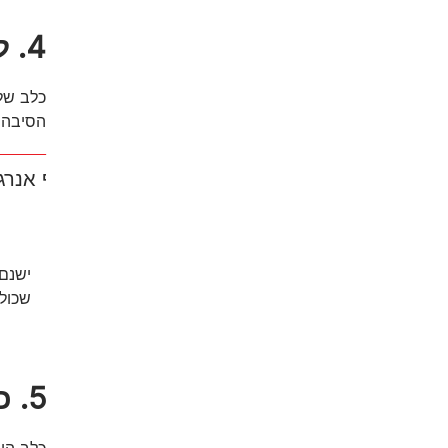
4. לעיסת חפצים על ידי הכלב
כלב שלו
הסיבה 
עודף אנרג
ישנם 
שכולל
5. כשהכלב חוזר לעשיית צרכים בבית