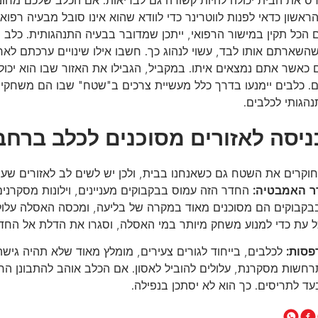
רס את הבית יכולה להיות קשורה גם לבריאות. אם הכלב שלכם מחונ
אשון כדאי לפנות לווטרינר כדי לוודא שהוא אינו סובל מבעיה רפוא
 הכל תקין במישור הרפואי, ייתכן שמדובר בבעיה התנהגותית. כלב 
שהשארתם אותו לבד, עשוי לנהוג כך. חשבו אילו שינויים ערכתם לאחרו
 כאשר אתם נמצאים איתו. במקביל, הגבילו את האזור שבו הוא יכול
ם. כלבים יימנעו בדרך כלל מעשיית צרכים ב"שטח" שבו הם משחקים
נהגותי לכלבים.
וקרים את השטח גם כשאנחנו בבית, ולכן יש לשים לב לאזורים שעש
ר האמבטיה:
החדר הזה עמוס בבקבוקים מעניינים, וילונות מסקרנים 
קבוקים הם מסוכנים מאוד במקרה של בליעה, ומכסה האסלה עלול 
 עת כדי למנוע משחק מיותר במי האסלה, וסגרו את הדלת אל החד
פסות:
לכלבים, בייחוד לגורים צעירים, מומלץ מאוד שלא תהיה גי
חשות מסקרנת, עלולים להוביל לאסון. אם הכלב אוהב להתבונן החו
ד לתריסים. כך הוא לא יסתכן בנפילה.