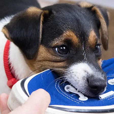
דנטלייף לחתול
לרשימת המותגים המלאה
פרו פלאן מזון ייעודי לחתולים
הכירו את כל מותגי האוכל
לחתולים