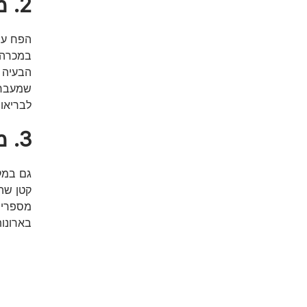
2. מה עושים כשהכלב אוהב לחטט בפח?
הפח עשו
במכרה 
הבעיה ה
שמעבר 
לבריאו
3. מנעו מראש פציעה מחפצים
גם במק
קטן שהכ
מספריים
בארונות