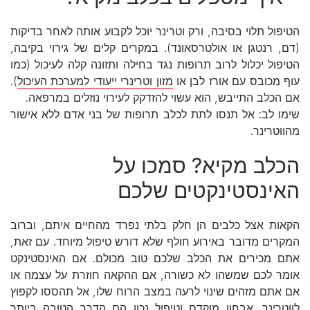
הטיפול תלוי בסיבה, ורק וטרינר יוכל לקבוע אותה לאחר בדיקות
(דם, רנטגן או אולטרסאונד). במקרים קלים של גירוי בקיבה,
הטיפול יכלול לרוב תרופות נגד בחילה ותזונה קלה לעיכול (כמו
עוף מכובס עם אורז לבן או
מזון וטרינרי ייעודי למערכת העיכול
).
אם הכלב התייבש, הוא עשוי להזדקק לעירוי נוזלים במרפאה.
שימו לב: אל תנסו לתת לכלב תרופות של בני אדם ללא אישור
מהווטרינר.
הכלב מקיא? סמכו על
האינסטינקטים שלכם
הקאות אצל כלבים הן חלק בלתי נפרד מהחיים איתם, וברוב
המקרים מדובר באירוע חולף שלא דורש טיפול מיוחד. עם זאת,
אתם מכירים את הכלב שלכם טוב מכולם. אם האינסטינקט
אומר לכם שמשהו לא כשורה, אם ההקאה חוזרת על עצמה או
אם אתם מזהים שינוי לרעה במצב הרוח שלו, אל תהססו לקפוץ
לווטרינר. אבחון מוקדם וטיפול נכון הם הדרך הטובה ביותר