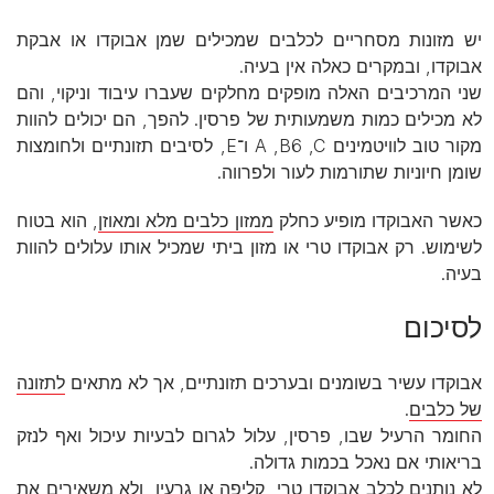
יש מזונות מסחריים לכלבים שמכילים שמן אבוקדו או אבקת
אבוקדו, ובמקרים כאלה אין בעיה.
שני המרכיבים האלה מופקים מחלקים שעברו עיבוד וניקוי, והם
לא מכילים כמות משמעותית של פרסין. להפך, הם יכולים להוות
מקור טוב לוויטמינים A ,B6 ,C ו־E, לסיבים תזונתיים ולחומצות
שומן חיוניות שתורמות לעור ולפרווה.
כאשר האבוקדו מופיע כחלק
ממזון כלבים מלא ומאוזן
, הוא בטוח
לשימוש. רק אבוקדו טרי או מזון ביתי שמכיל אותו עלולים להוות
בעיה.
לסיכום
אבוקדו עשיר בשומנים ובערכים תזונתיים, אך לא מתאים
לתזונה
של כלבים
.
החומר הרעיל שבו, פרסין, עלול לגרום לבעיות עיכול ואף לנזק
בריאותי אם נאכל בכמות גדולה.
לא נותנים לכלב אבוקדו טרי, קליפה או גרעין, ולא משאירים את