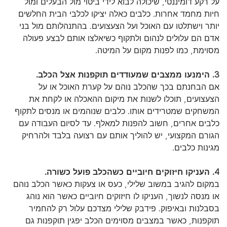
על רקע דומיננטי, שיכולה לבוא לידי ביטוי מול הבעלים ומול
חיות מחמד אחרות. כלבים כאלה יציקו לכלבי הבית החלשים
יותר וישתלטו עם האוכל ועל הצעצועים. בהתנהלותם מול בני
אדם הם עלולים לנהום ולתקוף כשיאלצו אותם לבצע פעולה
מסוימת, כמו לפנות מקום על המיטה.
3. הימנעו ממצבים שמעודדים תוקפנות אצל הכלב.
אם הבחנתם בכך שהכלב נוהם על קערת האוכל או על
הצעצועים, תוכלו לשנות את מיקום ההאכלה או לקחת את
המשחקים שמטרידים אותו. כלבים שנוהמים או מנסים לתקוף
כלבים אחרים, חשוב להפנות למאלף. עד לסיום העבודה עם
הגורם המקצועי, יש להוליך אותם עם רצועה בלבד ולהרחיק
מגינות כלבים.
4. העניקו חיזוקים חיוביים כשהכלב פועל כשורה.
במקום להגיב במשוב שלילי, כעס או צעקות כאשר הכלב נוהם
או מנסה לנשוך, העניקו לו חיזוקים חיוביים כאשר הוא נוהג
בסבלנות ובאיפוק. פידבק שלילי מצדכם עלול רק להחמיר
תוקפנות, כאשר במצבים מסוימים הכלב יפגין תוקפנות גם