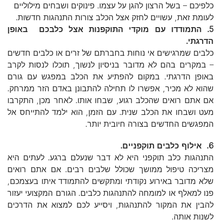
כלפיכם – בשל הרצון להגן על עצמו. פינוקים ושבחים מילוליים
לעומת זאת, עשויים לחזק אצל הכלב צורות התנהגות חדשות.
5. התמודדו עם מוקדי התוקפנות אצל כלבכם באופן
הדרגתי.
כלבים שמרגישים אי נוחות בחברתם של זרים או כלבים חדשים
– במקרים בהם לא מדובר בניסיון לנשוך, תוכלו לנסות לקרב
באופן הדרגתי. במקום להפתיע את הכלב במפגש עם גורם
שהוא לא מכיר, אפשרו לו תחילה להתבונן באדם הזר ממרחק.
אם אתם רואים שהכלב רגוע, שבחו אותו. לאחר מכן, התקרבו
מעט ושבחו את הכלב שנית. עם הזמן, הוא ילמד להתייחס אל
המפגשים החדשים בצורה חיובית יותר.
6. אילוף כלבים תוקפניים.
התנהגות כלב תוקפני היא לא דבר שנעלם ברגע. לעתים היא
מצריכה טיפול ממושך שכולל שלבים רבים. אם אתם רואים
שלא מדובר באירוע נקודתי ומתקשים להתמודד איתו בעצמכם,
פנו למאלף או למומחה להתנהגות כלבים. הגורם המקצועי יעזור
להבין את המקור להתנהגות, ויסייע לכם למצוא את הדרכים
לשנות אותה.