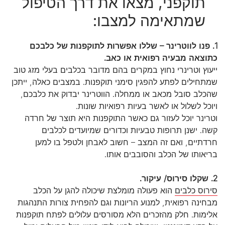
תוקפני, מצאו את דרך הטיפול
שמתאימה למצבו:
1. פנו לווטרינר – שללו אפשרות לתוקפנות של כלבכם
כתוצאה מבעיה רפואית או כאב.
ייעוץ וטרינרי נחוץ במקרים בהם מדובר בכלבים בעלי מזג טוב
שמתחילים לפתע להפגין סימני תוקפנות. במצבים כאלה, ייתכן
שהכלב סובל מכאב או ממחלה. הווטרינר יבדוק את כלבכם,
ויוכל לשלול או לאשר בעיות רפואיות שונות.
וטרינר יוכל לעזור גם כאשר התוקפנות היא תוצר של חרדה
קשה. ישנן תרופות טבעיות וכדורים שמיועדים לכלבים
חרדתיים, ואם זה המצב – חשוב לאבחן ולטפל בו למען
בריאותו של הכלב והסובבים אותו.
2. שקלו סירוס/ עיקור.
סירוס כלבים
הוא פעולה מומלצת שיכולה להגן על הכלב
מבחינה רפואית, למנוע הריונות וגם להפחית צורות התנהגות
אלימות. חלק מהזכרים הלא מסורסים עלולים לפתח תוקפנות