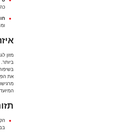
כהל
חומ
ומס
איזה
מזון לג
ביותר. ס
בשיפור 
את הפור
המיועד 
תזונ
הק
בבר