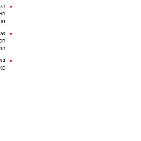
הקפ
חודש
אל 
הכל
המו
כאש
כמו