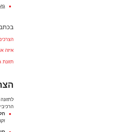
גזע
בכתבה
הצרכים 
איזה או
תזונת ג
הצרכ
לתזונה
הרכיבי
חלב
זקו
סיד