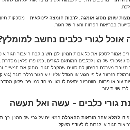
כה.
צות שומן מסוג אומגה, לרבות חומצה לינולאית
– מספקות תזונה
ייעות בבריאות הפרווה והעור של הגור.
 אוכל לגורי כלבים נחשב למומלץ?
ורים אמור לספק את כל אבות המזון ולכן חשוב לבחור עבור הגור או
וג איכותי של מזון לכלבים המותאם לגורים, כמו פרו פלאן מסדרת Healthy Start
תגובת מערכת החיסון לחיסונים שמקבל הגור, מחזק את המעיים ומפח
מולה הנכונה על פי הגזע או הגודל אליו יגיע הגור ככלב בוגר (גזע קט
לרגישויות עור.
ת גורי כלבים - עשה ואל תעשה
פידו
למלא אחר הוראות ההאכלה
המצויים על גבי שק המזון. כך ת
יאות הגור או לגרום לו לעודף משקל.