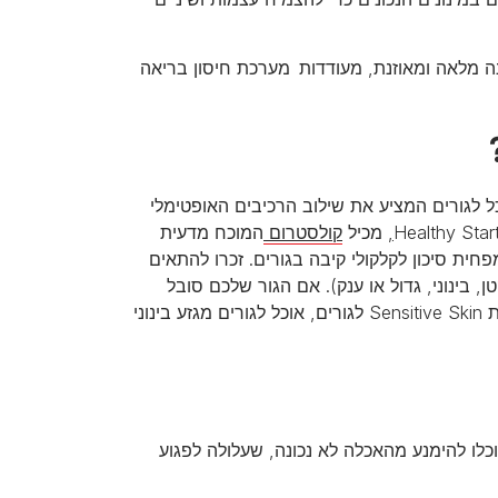
 מלאה ומאוזנת, מעודדות מערכת חיסון בריאה
כל לגורים המציע את שילוב הרכיבים האופטימלי
,
מכיל
קולסטרום
המוכח מדעית
ית סיכון לקלקולי קיבה בגורים. זכרו להתאים
ן, בינוני, גדול או ענק). אם הגור שלכם סובל
מרגישויות עור או פרווה, הווטרינר יתאים לו מזון מיוחד כמו פרו פלאן מסדרת Sensitive Skin לגורים, אוכל לגורים מגזע בינוני
וכלו להימנע מהאכלה לא נכונה, שעלולה לפגוע