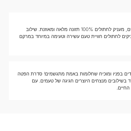
פריסקיז פטה בטעם סלמון, מזון לח לחתולים, מעניק לחתולים 100% תזונה מלאה ומאוזנת. שילוב
ים לחתולים חוויית טעם עשירה וטעימה במיוחד במרקם
תולים לא עומדים בפניו ומוכיח שחלומות באמת מתגשמים! סדרת הפטה
ד בשילובים מנצחים היוצרים חגיגה של טעמים. עם
החיים.