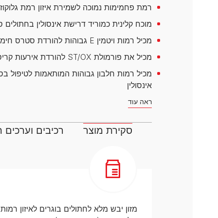
דנטלייף לחתול
לרשימת המותגים המלאה
רמת פחמימות נמוכה לשמירת איזון רמת גלוקוז
פרו פלאן מזון ייעודי לחתולים
מוכח קלינית כמוריד דרישת אינסולין בחתולים 
הכירו את כל מותגי האוכל
לחתולים
מכיל רמות ויטמין E גבוהות להורדת סטרס חימצוני
מכיל את פורמולת ST/OX להורדת אירעות קריסטלים בדרכי שתן תחתונות
מכיל רמות חלבון גבוהות המותאמות לטיפול בס
אינסולין
ראה עוד
סקירת מוצר
רכיבים וערכים ת
מזון יבש מלא לחתולים בוגרים לאיזון רמות