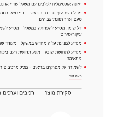
דנטלייף לחתול
לרשימת המותגים המלאה
תזונה אופטימלית לכלבים עם משקל עודף או נט
פרו פלאן מזון ייעודי לחתולים
מכיל בשר עוף טרי רכיב ראשון - המבושל בתהל
הכירו את כל מותגי האוכל
טעם וערך תזונתי גבוהים
לחתולים
דל שומן, מסייע להפחתה במשקל - מסייע לשמי
עיקור/סירוס
מסייע למניעת עליה מחדש במשקל - מעודד שר
מסייע לתחושת שובע - מונע תחושת רעב בזכות 
מתאימה
לשמירה על מפרקים בריאים - מכיל מרכיבים חי
ראה עוד
סקירת מוצר
רכיבים וערכים ת