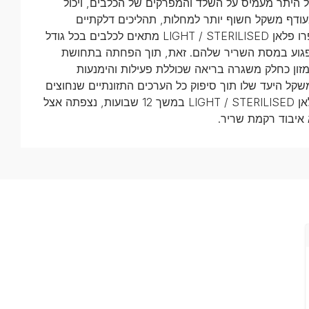
ל היתר מעמיס על השלד והמפרקים של הכלבים, ויכול
מעודף משקל חשוף יותר למחלות, תהליכים דלקתיים
ומפגעים בריאותיים, עד לכדי סכנת חיים. פרו פלאן LIGHT / STERILISED מתאים לכלבים בכל גודל
 לפגוע במסת השריר שלהם. זאת, תוך הפחתה בתחושת
זון כחלק משגרה בריאה שכוללת פעילות והימנעות
שקל היעד שלו תוך סיפוק כל הערכים התזונתיים שנחוצים
לו. במחקרים נמצא כי לאחר צריכת פרו פלאן LIGHT / STERILISED במשך 12 שבועות, נצפתה אצל