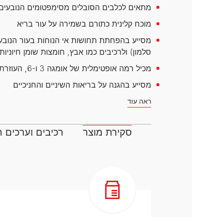
דנטלייף לחתול
לרשימת המותגים המלאה
מתאים לכלבים הסובלים מסימפטומים הנובעים מ
פרו פלאן מזון ייעודי לחתולים
מוכח קלינית כתורם בשמירה על עור בריא
הכירו את כל מותגי האוכל
לחתולים
סלמון) ולרכיבים כמו אבץ, חומצות שומן חיוניות 
מכיל רמה אופטימלית של אומגה 3 ו-6, העוזרת לשמירה על פרווה מבריקה ומניעת קשקשים
מסייע בהגנה על בריאות השיניים והחניכיים
ראה עוד
סקירת מוצר
רכיבים וערכים ת