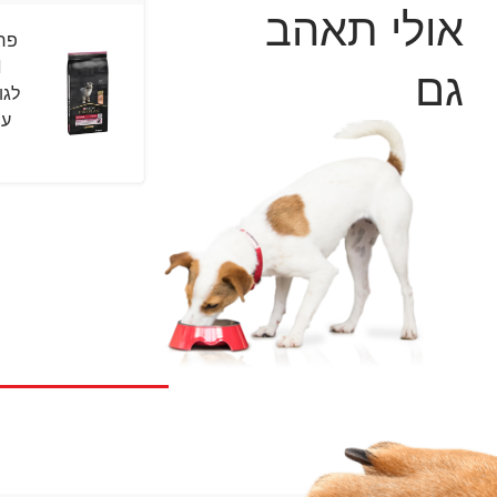
אולי תאהב
גם
לגו
עם