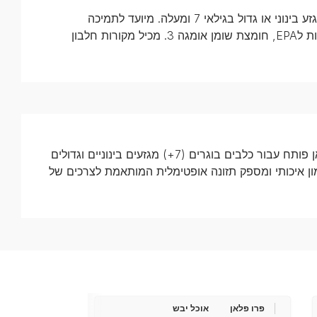
מזון יבש מלא המותאם לכלבים מבוגרים מגזע בינוני או גדול בגילאי 7 ומעלה. מיועד לתמיכה
בהזדקנות בריאה ושמירה על תנועתיות הודות לEPA, חומצת שומן אומגה 3. מכיל מקורות חלבון
מזון הכלבים המבוגרים של פורינה פרו פלאן פותח עבור כלבים בוגרים (7+) מגזעים בינוניים וגדולים
 עשיר בסלמון איכותי ומספק תזונה אופטימלית המותאמת לצרכים של
פרו פלאן
אוכל יבש