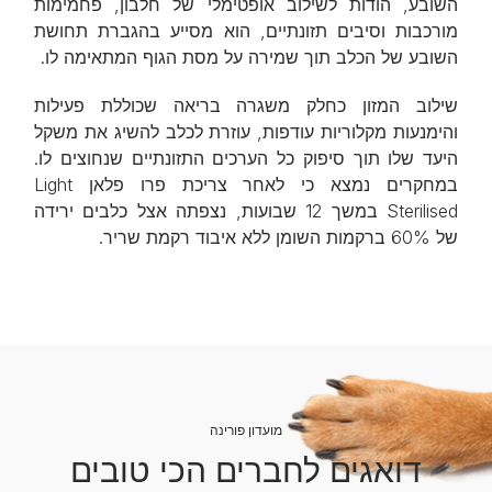
השובע, הודות לשילוב אופטימלי של חלבון, פחמימות
מורכבות וסיבים תזונתיים, הוא מסייע בהגברת תחושת
השובע של הכלב תוך שמירה על מסת הגוף המתאימה לו.
שילוב המזון כחלק משגרה בריאה שכוללת פעילות
והימנעות מקלוריות עודפות, עוזרת לכלב להשיג את משקל
היעד שלו תוך סיפוק כל הערכים התזונתיים שנחוצים לו.
במחקרים נמצא כי לאחר צריכת פרו פלאן Light
Sterilised במשך 12 שבועות, נצפתה אצל כלבים ירידה
של 60% ברקמות השומן ללא איבוד רקמת שריר.
מועדון פורינה
דואגים לחברים הכי טובים