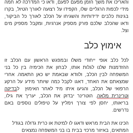
והאריכו את משך הזמן מפעם לפעם, ודאו כי המדרכה לא חמה
מידי לכפות הרגליים שלו, הקפידו על רצועה לאורך הטיול, בקרו
בגינות כלבים ידידותיות והשגיחו על הכלב לאורך כל הביקור,
ודאו שהכלב שלכם פורק מספיק אנרגיות, ומקבל מספיק מים
וצל.
אימוץ כלב
לכל כלב אופי ייחודי משלו ובמפגש הראשון עם הכלב זו
ההזדמנות שלנו לגלות אותו, לבחון את הכימיה בין כל בני
המשפחה לבין הכלב, ולוודא שבאמת יש כאן התאמה. אחרי
שמצאתם את האחד, דאגו לקבל כמה שיותר מידע על הרקע
הרפואי של הכלב, והגיעו איתו מיד לאחר האימוץ ל
בדיקה
וטרינרית מלאה
. הוטרינר יבדוק את הכלב, יעריך את גילו,
בריאותו, יחסן לפי צורך וימליץ על טיפולים נוספים באם
נדרשים.
הכינו את הבית מראש ודאגו לו למיטת או כרית גדולה בגודל
המתאים, באיזור מרכזי בבית בו בני המשפחה נמצאים