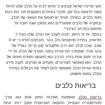
חוקי מדינת ישראל קובעים כי מחוץ לבית על הכלב שלנו להיות
קשור לרצועה בכל זמן, מלבד באיזורים המוקצים לכך כמו גינות
וחופי כלבים. במהלך הטיול יש לאסוף את הצואה של הכלב,
ובמקרה של כלבים שמוגדרים כגזע מסוכן ישנה חובה על
מחסום במרחב הציבורי.
בנוסף, על פי החוק, חובה לשבב את הכלב שלנו מגיל 3
חודשים, במידה ואימצתם כלב בוגר, חובתכם לוודא כי יש לו
שבב. שבב לכלב הוא רכיב אלקטרוני קטן (צ'יפ) בגודל של
גרגר אורז, שמוחדר תת עורית באזור העורף של הכלב על ידי
וטרינר פעם אחת בחייו. הרכיב הוא למעשה תעודת הזהות של
הכלב, הוא מאפשר לוטרינרים, פקחים או סורקים, לקבל מידע
בסיסי אודות הכלב ומאפשר להם לאתר את הבעלים במידה
והכלב נמצא משוטט.
בריאות כלבים
בריאות הכלב
מושפעת מאיכות המזון אותו הוא צורך,
מההיסטוריה הגנטית, ההוצאה האנרגטית ומצב רוחו. אחת