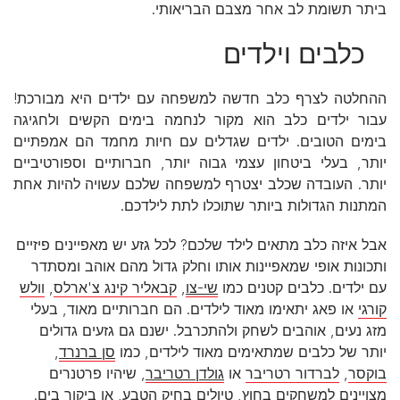
ביתר תשומת לב אחר מצבם הבריאותי.
כלבים וילדים
ההחלטה לצרף כלב חדשה למשפחה עם ילדים היא מבורכת!
עבור ילדים כלב הוא מקור לנחמה בימים הקשים ולחגיגה
בימים הטובים. ילדים שגדלים עם חיות מחמד הם אמפתיים
יותר, בעלי ביטחון עצמי גבוה יותר, חברותיים וספורטיביים
יותר. העובדה שכלב יצטרף למשפחה שלכם עשויה להיות אחת
המתנות הגדולות ביותר שתוכלו לתת לילדכם.
אבל איזה כלב מתאים לילד שלכם? לכל גזע יש מאפיינים פיזיים
ותכונות אופי שמאפיינות אותו וחלק גדול מהם אוהב ומסתדר
עם ילדים. כלבים קטנים כמו
שי-צו
,
קבאליר קינג צ'ארלס
,
וולש
קורגי
או פאג יתאימו מאוד לילדים. הם חברותיים מאוד, בעלי
מזג נעים, אוהבים לשחק ולהתכרבל. ישנם גם גזעים גדולים
יותר של כלבים שמתאימים מאוד לילדים, כמו
סן ברנרד
,
בוקסר
,
לברדור רטריבר
או
גולדן רטריבר
, שיהיו פרטנרים
מצויינים למשחקים בחוץ, טיולים בחיק הטבע, או ביקור בים.