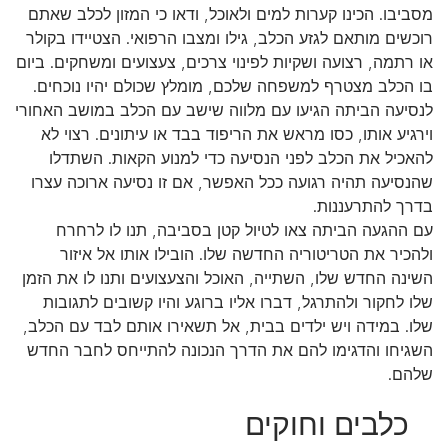
מסביבו. הכינו קערות למים ולאוכל, ודאו כי המזון לכלב שאתם
רוכשים מותאם לגזע הכלב, גילו ומצבו הרפואי. הצטיידו בקולר
או רתמה, רצועה ושקיות לפינוי צרכים, צעצועים ומשחקים. ביום
בו הכלב מצטרף למשפחה שלכם, מומלץ שכולם יהיו נוכחים.
לנסיעה הביתה הגיעו עם מלווה שישב עם הכלב במושב האחורי
וירגיע אותו, כסו מראש את הריפוד בבד או עיתונים. רצוי לא
להאכיל את הכלב לפני הנסיעה כדי למנוע הקאות. השתדלו
שהנסיעה תהיה רגועה ככל האפשר, אם זו נסיעה ארוכה עצרו
בדרך להתרעננות.
עם ההגעה הביתה צאו לטיול קטן בסביבה, תנו לו לרחרח
ולהכיר את הטריטוריה החדשה שלו. הובילו אותו אל איזור
השינה החדש שלו, השתייה, האוכל והצעצועים ותנו לו את הזמן
שלו לחקור ולהתרגל, דברו אליו ברוגע והיו קשובים לתגובות
שלו. במידה ויש ילדים בבית, אל תשאירו אותם לבד עם הכלב,
השגיחו והדגימו להם את הדרך הנכונה להתייחס לחבר החדש
שלהם.
כלבים וחוקים