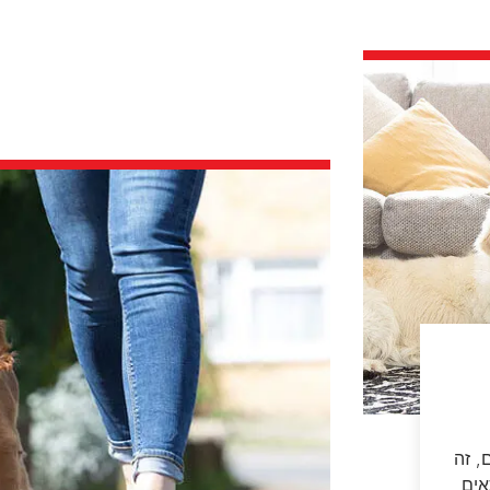
, זה
אים