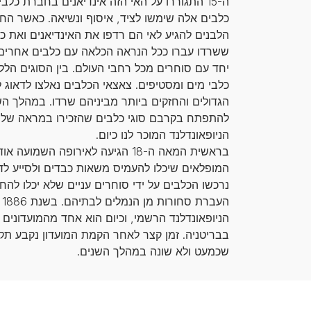
ה-15 התגוררו על האי הזה אינדיאנים בחברת כלב
כלבים אלה שימשו לציד, איסוף ונשיאה. כאשר הח
הלבנים להגיע לאי הם רדפו את האינדיאנים ואת כ
ששרדו עברו ככל הנראה הכלאה עם כלבים אחרים,
יחד עם סוחרים מכל רחבי העולם. בין הסוגים הללו 
כלבי מים ומסטיפים. צאצאי הכלבים נאלצו לדאוג 
הגדולים והחזקים ביותר מביניהם שרדו. במהלך הש
להתפתח בקרבם סוגי כלבים שהזכירו במראה של
הניופאונדלנד המוכר לנו כיום.
בראשית המאה ה-18 הגיעה לאירופה השמוע
המופלאים שיכלו להעמיס משאות כבדים ולסייע לדי
נרכשו הכלבים על ידי סוחרים עניים שלא יכלו להחז
הע
הניופאונדלנד הרשמי, וכיום הוא אחד מהמועדונים ה
בבריטניה. זמן קצר לאחר הקמת המועדון נקבע תקן
שכמעט ולא שונה במהלך השנים.