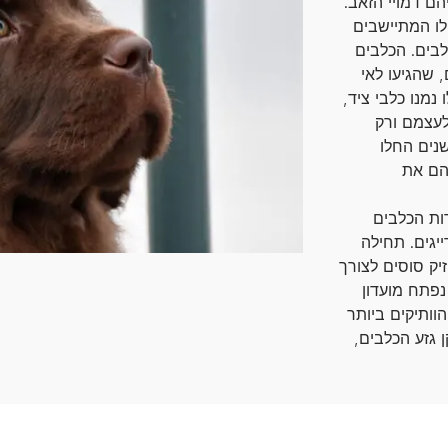
יהם דמויי הזאב.
לו המתיישבים
לבים. הכלבים
 שהגיעו לאי
נמנו כלבי ציד,
לעצמם ורק
נים החלו
הם את
ה אודות הכלבים
יגים. תחילה
יק סוסים לצורך
ברת סחורות מן הנמלים לבתיהם. בשנת 1886 נפתח מועדון
וותיקים ביותר
 גזע הכלבים,