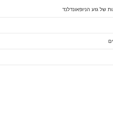
ת של גזע הניופאונדלנד
ם