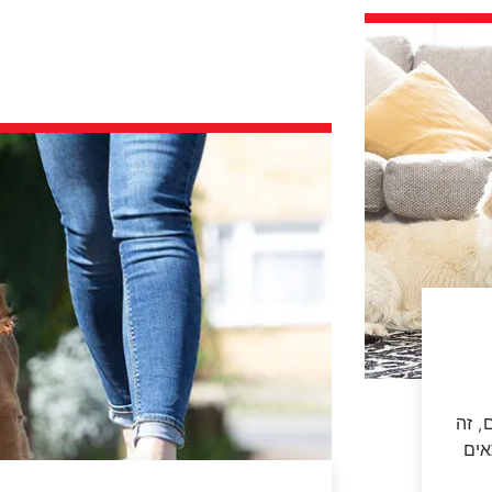
, זה
אים