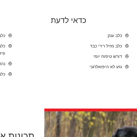
כדאי לדעת
כלב ענק
כלב
כלב מזיל רירי כבד
כלב
פיז
דורש טיפוח יומי
נהד
גזע לא היפואלרגני
כלב
תכונות או