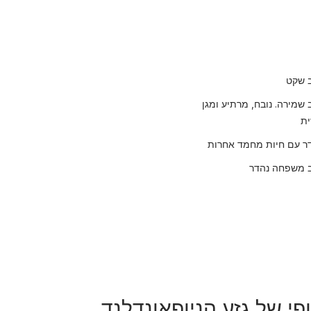
 שקט
 שמירה. נובח, מרתיע ומגן
ית
ר עם חיות מחמד אחרות
 משפחה נהדר
פי של גזע הניופאונדלנד