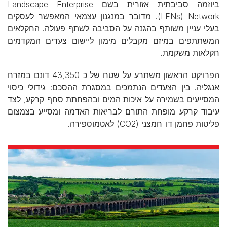
ביוזמה סביבתית אזורית בשם Landscape Enterprise
Network ‏(LENs). מדובר במנגנון עצמאי המאפשר לעסקים
בעלי עניין משותף בהגנה על הסביבה לשתף פעולה. החקלאים
המשתתפים במיזם מקבלים מימון ליישום צעדים המקדמים
חקלאות משקמת.
הפרויקט הראשון משתרע על שטח של כ-43,350 דונם במזרח
אנגליה. בין הצעדים הנתמכים במסגרת ההסכם: גידולי כיסוי
המסייעים בשמירה על איכות המים ובהפחתת סחף קרקע, לצד
עיבוד קרקע מופחת התורם לבריאות האדמה ומסייע בצמצום
פליטות פחמן דו-חמצני (CO2) לאטמוספירה.