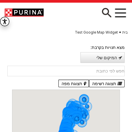
Skip to main conten
בית
Test Google Map Widget
מצא חנויות בקרבת:
המיקום שלי
תצוגה רשימה
תצוגת מפה
ספידוג קריית גת
20,87 ק"מ במרחק
27 דרך החרושת
,
קריית גת
08-6409112