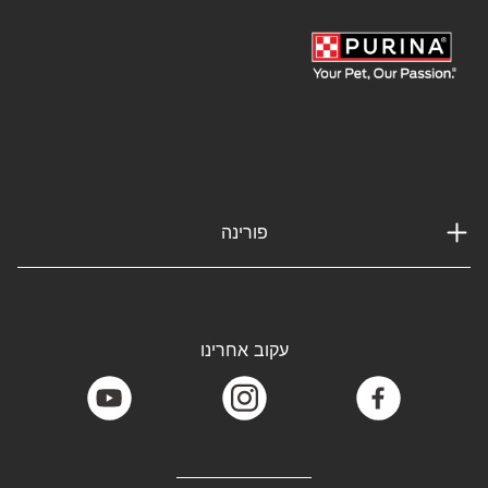
פתוח היום
09:00 - 19:30
הצג על המפה
הוראות הגעה
הציפור והכלב
21,63 ק"מ במרחק
54 דרך השלום
,
באר שבע
פורינה
050-4330129
פתוח היום
09:00 - 19:30
הצג על המפה
הוראות הגעה
עקוב אחרינו
youtube
instagram
facebook
אקווריום
21,84 ק"מ במרחק
49 מבצע יואב
,
באר שבע