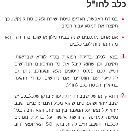
כלב לחו"ל
במידת האפשר, העדיפו טיסה ישירה ולא טיסת קונקשן. כך
תקצרו את המסע עבור הכלב.
אם אתם מתכננים שינה בבית מלון או שוכרים דירה, ודאו
מה המדיניות לגבי כלבים.
בצעו לכלב
בדיקה רפואית
בכדי לוודא שבריאותו
תקינה, וכן שהוא קיבל את כל החיסונים הנדרשים
ושיש לכם פנקס חיסונים מלא ומעודכן. ניתן גם
להתייעץ עם הווטרינר אם נדרשים כדורי הרגעה
בתהליך הטסת כלב לחו"ל.
וידוא קיומו של שבב זיהוי תת עורי: בדקו שלכלבכם יש
שבב זיהוי ושהפרטים שהוא מכיל הינם עדכניים. שבב
זיהוי יקל מאד על המעבר בין מדינות, והוא חובה בכל
נסיעה למדינה הדורשת אישור על בדיקת נוגדנים
לכלבת. השבב חייב להיות בתקן ISO האירופאי (רוב
השבבים בארץ כיום הם כאלו).