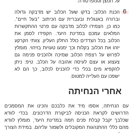
על חמצן וטמפרטורה.
הכנת הכלוב: בדקו שעל הכלוב יש מדבקה גדולה
וברורה באנגלית ובעברית עם הכיתוב "בעל חיים".
כמו כן, הצמידו לכלוב מדבקה עם פרטי ההתקשרות
המלאים עמכם במדינת היעד. הקפידו לסמן את
הכלוב בכל הצדדים כולל החלק העליון. צוותי הקרקע
יזהו את הכלוב בקלות וכך ימנעו טעויות בזיהוי. מומלץ
לפרוש על רצפת הכלוב שמיכה ולהכניס פנימה גם
צעצוע או עצם לעיסה אהובה על הכלב. טיפ: ניתן
להקפיא מים בכלי כדי להכניס לכלוב, כך הם לא
ישפכו עם העלייה למטוס.
אחרי הנחיתה
עם הנחיתה, אספו מיד את כלבכם והכינו את המסמכים
הדרושים לקראת הכניסה לביקורת הדרכונים. בכדי לוודא
שכלבך יקבל קבלת פנים חמה במדינת היעד, מומלץ לוודא
מהם כללי ההתנהגות המקובלים ולשמור עליהם. במידת הצורך