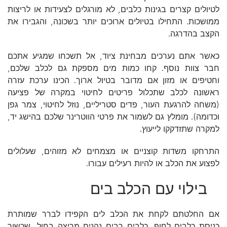
לטיולים קצרים בגינות כלבים, לא מורגלים לצעידות או לריצות
ממושכות. התחילו בטיולים ארוכים יותר בשכונה, והגבירו את
הקצב בהדרגה.
כאשר אתם נערכים מבחינת ציוד, אל תשכחו שמגיע אתכם
חבר צוות נוסף. קחו כמות מים מספקת גם לכלב שלכם,
וחטיפים או מזון אם מדובר בטיול ארוך. הכינו ערכת עזרה
ראשונה לכלב שתכלול פריטים לחיטוי במקרה של פציעה
(משחה להרגעת העור, פדים סטריליים, נוזל לחיטוי, צמר גפן
וכדומה). מומלץ גם לשמור את פרטי הווטרינר שלכם בהישג יד,
למקרה שתזדקקו לייעוץ.
התרחקו משדות קוצניים או מצמחים לא מזוהים, שעלולים
לפצוע את הכלב או להיות רעילים עבורו.
בילוי עם הכלב בים
אם החלטתם לקחת את הכלב לים הקפידו לברר שמותרת
כניסת כלבים לחוף. כלבים רבים נהנים מריצה בחול, שכשוך