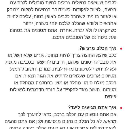
כלבים שיוצאים לטיולים צריכים להיות מורגלים ללכת עם
רצועה, ולציית לפקודות. כשמדובר בנסיעות למקום מרוחק
או לאזור בו ניתן לשחרר כלבים באופן בטוח, עליכם להיות
אחראיים ולוודא שהכלב שלכם ינהג כשורה, יחזור
כשתקראו לו ולא יברח. אחרת, אתם מסכנים את בטחונו
ואת ביטחונם של הסובבים אתכם.
איך הכלב מרגיש?
כלב שיוצא החוצה צריך להיות מחוסן. גורים שלא השלימו
את סבב החיסונים שלהם, חייבים להישאר בסביבה מוגנת
ולא להיחשף לסיכונים מחוץ לבית. כמו כן, חשוב להימנע
מטיולים ארוכים שעלולים להתיש את הגור הצעיר. אם
הכלב מגלה סימני מחלה או מצוי בהחלמה ממחלה או
מניתוח, חשוב מאד להקפיד על חזרה הדרגתית לפעילות
פיסית.
איך אתם מגיעים ליעד?
אם אתם נוסעים עם הכלב ברכב, כדאי להיערך לכך
מראש. לא כל הכלבים נהנים מנסיעות ולכן אם אתם נוהגים
לצאת לטיולים ארוכים או נוסעים עם הכלב בצורה קבועה