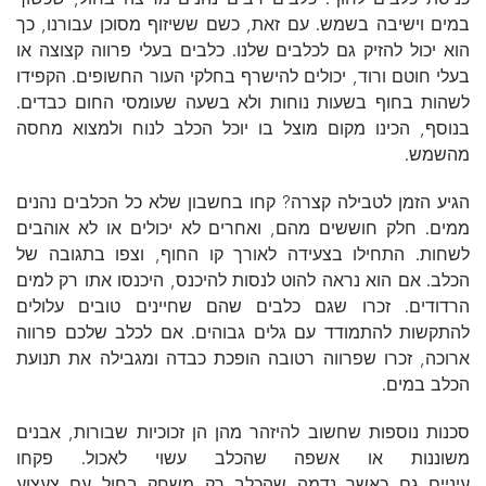
במים וישיבה בשמש. עם זאת, כשם ששיזוף מסוכן עבורנו, כך
הוא יכול להזיק גם לכלבים שלנו. כלבים בעלי פרווה קצוצה או
בעלי חוטם ורוד, יכולים להישרף בחלקי העור החשופים. הקפידו
לשהות בחוף בשעות נוחות ולא בשעה שעומסי החום כבדים.
בנוסף, הכינו מקום מוצל בו יוכל הכלב לנוח ולמצוא מחסה
מהשמש.
הגיע הזמן לטבילה קצרה? קחו בחשבון שלא כל הכלבים נהנים
ממים. חלק חוששים מהם, ואחרים לא יכולים או לא אוהבים
לשחות. התחילו בצעידה לאורך קו החוף, וצפו בתגובה של
הכלב. אם הוא נראה להוט לנסות להיכנס, היכנסו אתו רק למים
הרדודים. זכרו שגם כלבים שהם שחיינים טובים עלולים
להתקשות להתמודד עם גלים גבוהים. אם לכלב שלכם פרווה
ארוכה, זכרו שפרווה רטובה הופכת כבדה ומגבילה את תנועת
הכלב במים.
סכנות נוספות שחשוב להיזהר מהן הן זכוכיות שבורות, אבנים
משוננות או אשפה שהכלב עשוי לאכול. פקחו
עיניים גם כאשר נדמה שהכלב רק משחק בחול עם צעצוע