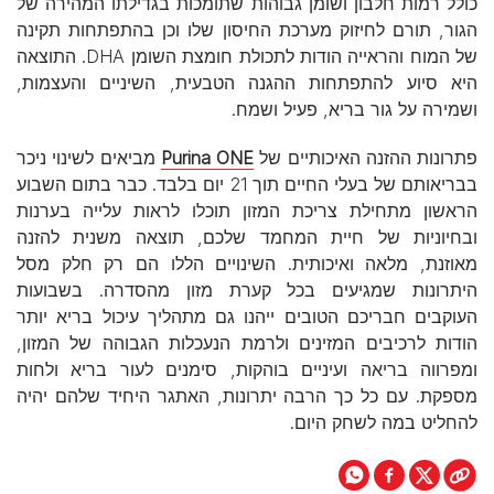
כולל רמות חלבון ושומן גבוהות שתומכות בגדילתו המהירה של
הגור, תורם לחיזוק מערכת החיסון שלו וכן בהתפתחות תקינה
של המוח והראייה הודות לתכולת חומצת השומן DHA. התוצאה
היא סיוע להתפתחות ההגנה הטבעית, השיניים והעצמות,
ושמירה על גור בריא, פעיל ושמח.
פתרונות ההזנה האיכותיים של
Purina ONE
מביאים לשינוי ניכר
בבריאותם של בעלי החיים תוך 21 יום בלבד. כבר בתום השבוע
הראשון מתחילת צריכת המזון תוכלו לראות עלייה בערנות
ובחיוניות של חיית המחמד שלכם, תוצאה משנית להזנה
מאוזנת, מלאה ואיכותית. השינויים הללו הם רק חלק מסל
היתרונות שמגיעים בכל קערת מזון מהסדרה. בשבועות
העוקבים חבריכם הטובים ייהנו גם מתהליך עיכול בריא יותר
הודות לרכיבים המזינים ולרמת הנעכלות הגבוהה של המזון,
ומפרווה בריאה ועיניים בוהקות, סימנים לעור בריא ולחות
מספקת. עם כל כך הרבה יתרונות, האתגר היחיד שלהם יהיה
להחליט במה לשחק היום.