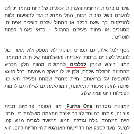
שינויים ברמות החיוניות והערנות הכללית של חיות מחמד יכולים
להיגרם בשל סיבות רבות, החל ממחלות ועד לתופעות נלוות
להזדקנות. כך שאם הכלב או החתול שלכם הופכים אפתיים,
מסוגרים או פחות פעילים מהרגיל – כדאי כאמור לפנות
לווטרינר.
נוסף לכל אלה, גם תפריט תזונתי לא מספק ולא מאוזן יכול
להוביל לשינויים ברמות האנרגיה והפעלתנות של חיות המחמד.
המזון היבש שניתן
לכלבים
ולחתולים מהווה חלק מכריע
מהתזונה הכוללת שלהם, ולכן יש לו משקל משמעותי בכל הנוגע
להשפעה על בריאותם. חיית מחמד שמחה ופעילה היא כזו
שזוכה להזנה איכותית ומאוזנת, המותאמת גם לגילה וגם לרמות
הפעילות היומיומית שלה.
המזונות מסדרת
Purina One
, מזון הסופר פרימיום מבית
פורינה, פותחו במיוחד לצורך יצירת התאמה מושלמת בין צורכי
חיית המחמד, גילה וגודלה. המזון המיועד לגורים מגזע קטן
למשל, נועד לספק את הדרישות האנרגטיות הייחודיות להם. הוא