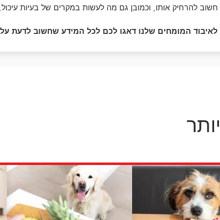
דנטלייף לחתול
לרשימת המותגים המלאה
שוב להרחיק אותו, וכמובן גם מה לעשות במקרים של בעיות עיכול, רג
פרו פלאן מזון ייעודי לחתולים
הכירו את כל מותגי האוכל
 לאיבוד המומחים שלנו דאגו לכם לכל המידע שחשוב לדעת על ת
לחתולים
ותר