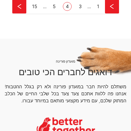
Pagination
First page
עמוד
עמוד
Current page
Last page
15
…
5
4
3
…
1
מועדון פורינה
דואגים לחברים הכי טובים
משתלם להיות חבר במועדון פורינה ולא רק בגלל ההטבות!
אנחנו פה ללוות אתכם צעד צעד בכל שלבי החיים של הכלב
המתוק שלכם, עם מידע מקצועי מותאם במיוחד עבורו.