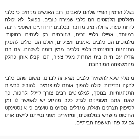
בגלל הדמיון הפיזי שלהם לזאבים, רוב האנשים מניחים כי כלבי
האלסקן מלמוטים הם כלבי שמירה טובים. בפועל, לא יכולה
להיות טעות גדולה מזו. מדובר בכלבים ידידותיים ושופעי חיבה
במיוחד, אפילו כלפי זרים, שנובחים רק לעתים רחוקות.
מלמוטים הם כלבים נאמנים ואציליים, אולם הם יכולים להפגין
התנהגות דומיננטית כלפי כלבים ממין דומה לשלהם. אם הם
גודלו עם חיות בית אחרות מגיל צעיר, הם יקבלו אותן כחלק
מהמשפחה המורחבת.
מומלץ שלא להשאיר כלבים מגזע זה לבדם, משום שהם כלבי
להקה ובדידות יכולה להפוך אותם למופנמים ולהוביל לבעיות
התנהגותיות. בנוסף, למלמוטים רבים צורך ליילל ולחפור, כך
שאם אתם מעוניינים לגדל כלב מהגזע יש לאפשר לו זמן
לסיפוק הצרכים האלה. מגדלים מסוימים טוענים כי אינסטינקט
החיטוט מושרש במלמוטים, ומזהירים מפני נטייתם ליישם אותו
גם על פחי האשפה הביתיים.