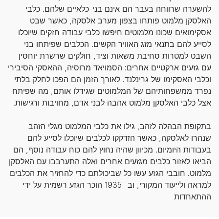
להשערה שרווחה בעבר הם אינם בני-כלאיים שלהם. כלבי
האלסקן מלמוט פותחו בצפון מערב אלסקה, כאשר שבט
אסקימואים שכונו מלמוטים חיפשו כלבי עבודה חזקים שיוכלו
לסייע להם בתנאי מזג האוויר הקשים. הכלבים שפיתחו בני
השבט למטרות סחיבת משאות וציד, חולקים שרשרת יוחסין
עם גזעים ארקטיים אחרים: הסמויאד מרוסיה, ההאסקי הסיבירי
וכלבי האסקימו של גרינלנד. לאורך הזמן הם הפכו לחלק בלתי
נפרד ממשפחותיהם של המלמוטים שגידלו אותם, מה שפיתח
אצל כלבי האלסקן מלמוט אהבה לבני אדם, מחויבות ורגישות.
בתקופת הבהלה לזהב, גילו את כלבי המלמוט מגלי הזהב
שנהרו לאלסקה, כאשר הזדקקו לכלבים שיוכלו לסייע להם
בעבודות היומיום. מכיוון שהיה נחוץ להם כוח עבודה נוסף, הם
הביאו לאזור כלבים מגזעים אחרים ואלה התערבבו עם האלסקן
מלמוט. חובבי הגזע עשו כל שביכולתם כדי להחזיר את הכלבים
למראה ולייעוד המקורי, וב- 1935 הוכר הגזע רשמית על ידי
ההתאחדות