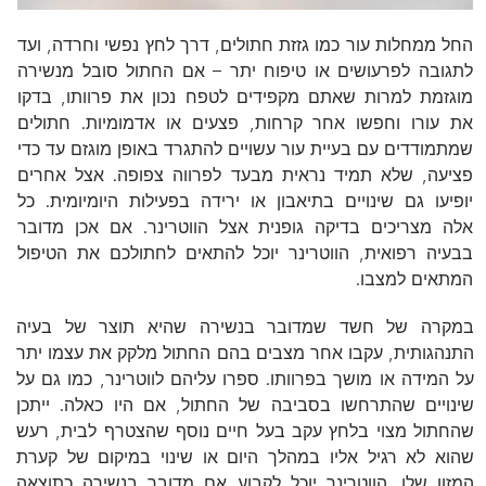
החל ממחלות עור כמו גזזת חתולים, דרך לחץ נפשי וחרדה, ועד
לתגובה לפרעושים או טיפוח יתר – אם החתול סובל מנשירה
מוגזמת למרות שאתם מקפידים לטפח נכון את פרוותו, בדקו
את עורו וחפשו אחר קרחות, פצעים או אדמומיות. חתולים
שמתמודדים עם בעיית עור עשויים להתגרד באופן מוגזם עד כדי
פציעה, שלא תמיד נראית מבעד לפרווה צפופה. אצל אחרים
יופיעו גם שינויים בתיאבון או ירידה בפעילות היומיומית. כל
אלה מצריכים בדיקה גופנית אצל הווטרינר. אם אכן מדובר
בבעיה רפואית, הווטרינר יוכל להתאים לחתולכם את הטיפול
המתאים למצבו.
במקרה של חשד שמדובר בנשירה שהיא תוצר של בעיה
התנהגותית, עקבו אחר מצבים בהם החתול מלקק את עצמו יתר
על המידה או מושך בפרוותו. ספרו עליהם לווטרינר, כמו גם על
שינויים שהתרחשו בסביבה של החתול, אם היו כאלה. ייתכן
שהחתול מצוי בלחץ עקב בעל חיים נוסף שהצטרף לבית, רעש
שהוא לא רגיל אליו במהלך היום או שינוי במיקום של קערת
המזון שלו. הווטרינר יוכל לקבוע אם מדובר בנשירה כתוצאה