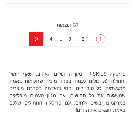
37 תוצאות
Pagination
עמוד
Current page
עמוד
Last page
4
…
3
2
1
פריסקיז FRISKIES מזון החתולים האהוב, שאף חתול
וחתולה לא יכולים לעמוד בפניו, מוכיח שחלומות באמת
מתגשמים! כל טוב הים, החי והאדמה בסדרת מוצרים
שמשגעת את כל החושים, עם מגוון טעמים מופלאים
במרקמים יבשים ולחים. עם פריסקיז החתולים שלכם
באמת חוגגים את החיים!