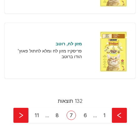
מזון לח
רוטב
פריסקיז מזון לח ומלא לחתול פאוץ'
הודו ברוטב
132 תוצאות
Pagination
First page
עמוד
עמוד
Current page
Last page
11
…
8
7
6
…
1