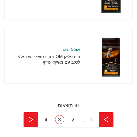
אוכל יבש
פרו פלאן OM מזון רפואי יבש ומלא
לכלב עם משקל עודף
41 תוצאות
Pagination
First page
עמוד
עמוד
Current page
4
3
2
…
1